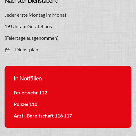
Nächster Dienstabend
Jeder erste Montag im Monat
19 Uhr am Gerätehaus
(Feiertage ausgenommen)
Dienstplan
In Notfällen
Feuerwehr 112
Polizei 110
Ärztl. Bereitschaft 116 117